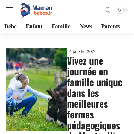
Bébé
Enfant
Famille
News
Parents
16 janvier 2026
Vivez une
journée en
famille unique
dans les
meilleures
fermes
pédagogiques