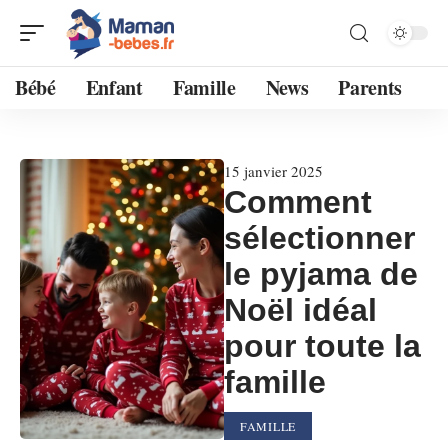
Bébé
Enfant
Famille
News
Parents
15 janvier 2025
Comment
sélectionner
le pyjama de
Noël idéal
pour toute la
famille
FAMILLE